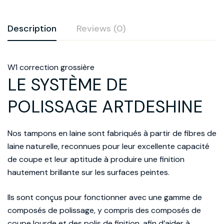
Description
Reviews (0)
Évaluation et avis
W1 correction grossière
LE SYSTÈME DE
Basé sur 0 avis
POLISSAGE ARTDESHINE
Rédiger une évaluation
Nos tampons en laine sont fabriqués à partir de fibres de
laine naturelle, reconnues pour leur excellente capacité
Il n'y a pas encore d'avis.
de coupe et leur aptitude à produire une finition
hautement brillante sur les surfaces peintes.
Ils sont conçus pour fonctionner avec une gamme de
composés de polissage, y compris des composés de
coupe lourde et des polis de finition, afin d’aider à