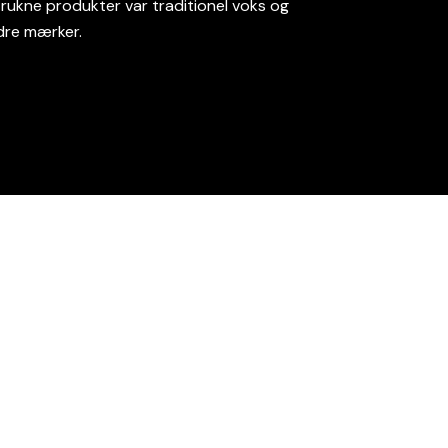
trukne produkter var traditionel voks og
ndre mærker.