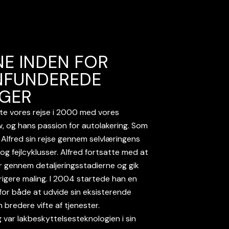
E INDEN FOR
NFUNDEREDE
GER
e vores rejse i 2000 med vores
, og hans passion for autolakering. Som
lfred sin rejse gennem selvlæringens
g fejlcyklusser. Alfred fortsatte med at
r gennem detaljeringsstadierne og gik
rrigere maling. I 2004 startede han en
for både at udvide sin eksisterende
bredere vifte af tjenester.
var lakbeskyttelsesteknologien i sin