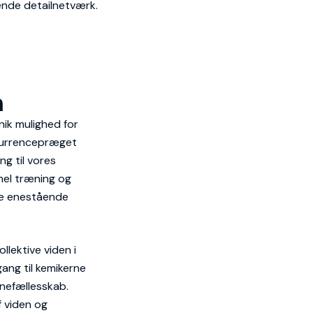
nde detailnetværk.
n
nik mulighed for
onkurrencepræget
g til vores
nel træning og
re enestående
llektive viden i
ang til kemikerne
inefællesskab.
f viden og