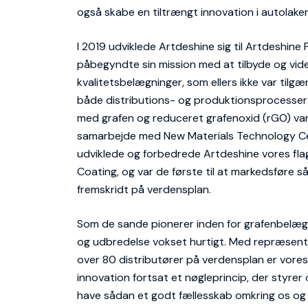
også skabe en tiltrængt innovation i autolake
I 2019 udviklede Artdeshine sig til Artdeshine 
påbegyndte sin mission med at tilbyde og vi
kvalitetsbelægninger, som ellers ikke var tilgæn
både distributions- og produktionsprocesse
med grafen og reduceret grafenoxid (rGO) var 
samarbejde med New Materials Technology Ce
udviklede og forbedrede Artdeshine vores fl
Coating, og var de første til at markedsføre
fremskridt på verdensplan.
Som de sande pionerer inden for grafenbelægn
og udbredelse vokset hurtigt. Med repræsent
over 80 distributører på verdensplan er vores
innovation fortsat et nøgleprincip, der styrer o
have sådan et godt fællesskab omkring os og g