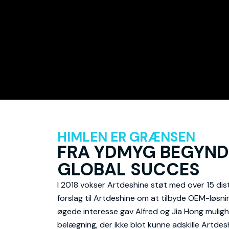
HIMLEN ER GRÆNSEN
FRA YDMYG BEGYNDE
GLOBAL SUCCES
I 2018 vokser Artdeshine støt med over 15 dist
forslag til Artdeshine om at tilbyde OEM-løsni
øgede interesse gav Alfred og Jia Hong mulighe
belægning, der ikke blot kunne adskille Artde