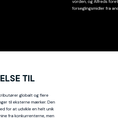
vorden, og Alfreds fore
forseglingsmidler fra a
LSE TIL
ributører globalt og flere
nger til eksterne mærker. Den
d for at udvikle en helt unik
shine fra konkurrenterne, men