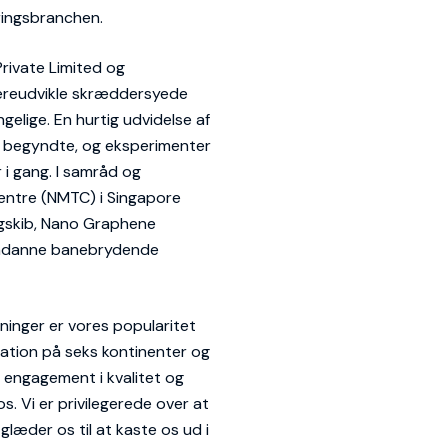
ringsbranchen.
Private Limited og
dereudvikle skræddersyede
gelige. En hurtig udvidelse af
r begyndte, og eksperimenter
i gang. I samråd og
ntre (NMTC) i Singapore
agskib, Nano Graphene
 sådanne banebrydende
inger er vores popularitet
ation på seks kontinenter og
 engagement i kvalitet og
s. Vi er privilegerede over at
læder os til at kaste os ud i