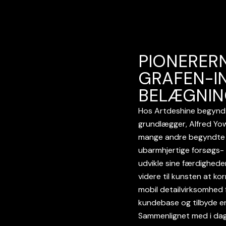
PIONERERN
GRAFEN-I
BELÆGNIN
Hos Artdeshine begyndt
grundlægger, Alfred Yow
mange andre begyndte A
ubarmhjertige forsøgs- o
udvikle sine færdighede
videre til kunsten at ko
mobil detailvirksomhed 
kundebase og tilbyde en 
Sammenlignet med i dag 